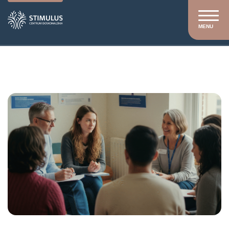
MENU
Stimulus
/
Szkolenia
/
Szkolenia otwarte
/
Komunikacja
z klientem i radzenie sobie z trudnymi sytuacjami