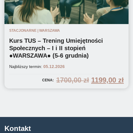
STACJONARNE | WARSZAWA
Kurs TUS – Trening Umiejętności
Społecznych – I i II stopień
●WARSZAWA● (5-6 grudnia)
Najbliższy termin:
05.12.2026
pierwotna
ak
1700,00
zł
1199,00
zł
CENA:
cena
ce
wynosiła:
wy
1700,00 zł.
119
Kontakt