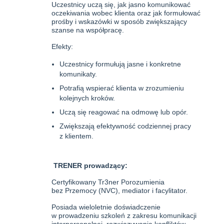
Uczestnicy uczą się, jak jasno komunikować
oczekiwania wobec klienta oraz jak formułować
prośby i wskazówki w sposób zwiększający
szanse na współpracę.
Efekty:
Uczestnicy formułują jasne i konkretne
komunikaty.
Potrafią wspierać klienta w zrozumieniu
kolejnych kroków.
Uczą się reagować na odmowę lub opór.
Zwiększają efektywność codziennej pracy
z klientem.
TRENER prowadzący:
Certyfikowany Tr3ner Porozumienia
bez Przemocy (NVC), mediator i facylitator.
Posiada wieloletnie doświadczenie
w prowadzeniu szkoleń z zakresu komunikacji
interpersonalnej, rozwiązywania konfliktów