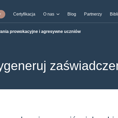
Certyfikacja
O nas
Blog
Partnerzy
Bibl
ania prowokacyjne i agresywne uczniów
generuj zaświadcze