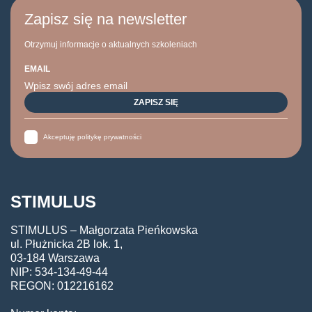
Zapisz się na newsletter
Otrzymuj informacje o aktualnych szkoleniach
EMAIL
Akceptuję politykę prywatności
STIMULUS
STIMULUS – Małgorzata Pieńkowska
ul. Płużnicka 2B lok. 1,
03-184 Warszawa
NIP: 534-134-49-44
REGON: 012216162