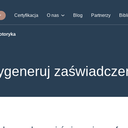
Certyfikacja
O nas
Blog
Partnerzy
Bibl
otoryka
generuj zaświadcze