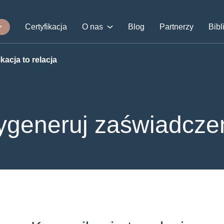
Certyfikacja
O nas
Blog
Partnerzy
Bibl
acja to relacja
generuj zaświadcze