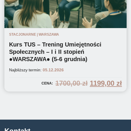
STACJONARNE | WARSZAWA
Kurs TUS – Trening Umiejętności
Społecznych – I i II stopień
●WARSZAWA● (5-6 grudnia)
Najbliższy termin:
05.12.2026
pierwotna
ak
1700,00
zł
1199,00
zł
CENA:
cena
ce
wynosiła:
wy
1700,00 zł.
119
Kontakt