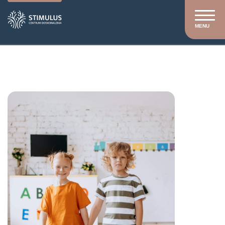
MENU
Stimulus
/
Szkolenia
/
Szkolenia otwarte
/
Seksualność
dzieci