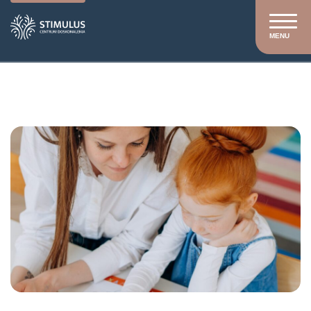
MENU
Stimulus
/
Szkolenia
/
Szkolenia otwarte
/
Radzenie
sobie z trudnymi (agresywnymi) zachowaniami dziecka