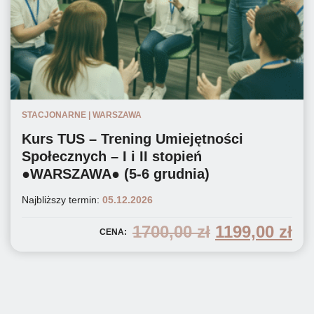
STACJONARNE | WARSZAWA
Kurs TUS – Trening Umiejętności
Społecznych – I i II stopień
●WARSZAWA● (5-6 grudnia)
Najbliższy termin:
05.12.2026
pierwotna
ak
1700,00
zł
1199,00
zł
CENA:
cena
ce
wynosiła:
wy
1700,00 zł.
119