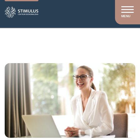
MENU
Stimulus
/
Szkolenia
/
Szkolenia otwarte
/
Kierownik
gospodarczy – praktyczne zarządzanie zasobami
placówki oświatowej