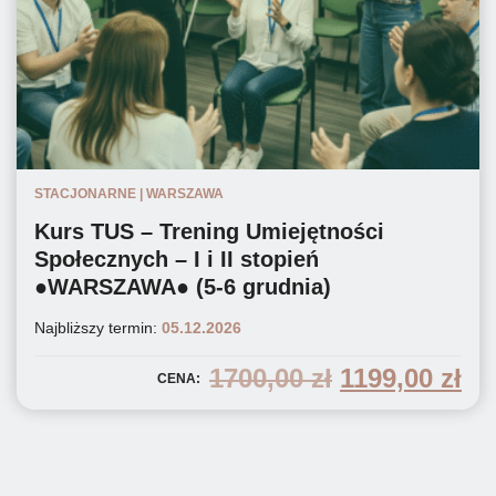
STACJONARNE | WARSZAWA
Kurs TUS – Trening Umiejętności
Społecznych – I i II stopień
●WARSZAWA● (5-6 grudnia)
Najbliższy termin:
05.12.2026
pierwotna
ak
1700,00
zł
1199,00
zł
CENA:
cena
ce
wynosiła:
wy
1700,00 zł.
119