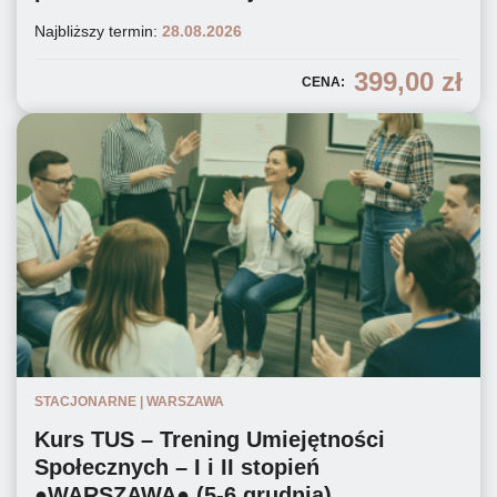
Najbliższy termin:
28.08.2026
399,00
zł
CENA:
STACJONARNE | WARSZAWA
Kurs TUS – Trening Umiejętności
Społecznych – I i II stopień
●WARSZAWA● (5-6 grudnia)