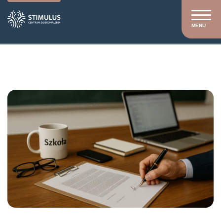
MENU
Stimulus
/
Szkolenia
/
Szkolenia otwarte
/
Awans i
ocena pracy nauczyciela /szkolenie dla Dyrektora