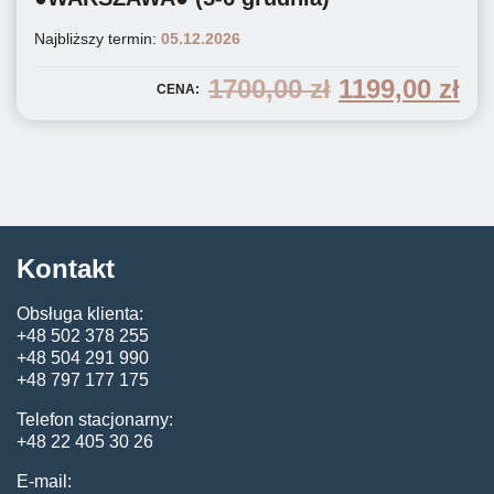
Najbliższy termin:
05.12.2026
pierwotna
ak
1700,00
zł
1199,00
zł
CENA:
cena
ce
wynosiła:
wy
1700,00 zł.
119
Kontakt
Obsługa klienta:
+48 502 378 255
+48 504 291 990
+48 797 177 175
Telefon stacjonarny:
+48 22 405 30 26
E-mail: