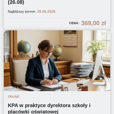
(26.08)
Najbliższy termin:
26.08.2026
369,00
zł
CENA:
ONLINE
KPA w praktyce dyrektora szkoły i
placówki oświatowej